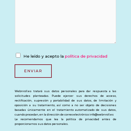
t
n
o
o
*
P
He leído y acepto la
política de privacidad
o
l
ENVIAR
í
t
Webnroll.es tratará sus datos personales para dar respuesta a las
i
solicitudes planteadas. Puede ejercer sus derechos de acceso,
c
rectificación, supresión y portabilidad de sus datos, de limitación y
oposición a su tratamiento, así como a no ser objeto de decisiones
a
basadas únicamente en el tratamiento automatizado de sus datos,
d
cuando procedan, en la dirección de correo electrónico info@webnroll.es
Le recomendamos que lea la política de privacidad antes de
e
proporcionarnos sus datos personales.
p