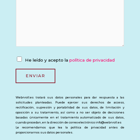
t
n
o
o
*
P
He leído y acepto la
política de privacidad
o
l
ENVIAR
í
t
Webnroll.es tratará sus datos personales para dar respuesta a las
i
solicitudes planteadas. Puede ejercer sus derechos de acceso,
c
rectificación, supresión y portabilidad de sus datos, de limitación y
oposición a su tratamiento, así como a no ser objeto de decisiones
a
basadas únicamente en el tratamiento automatizado de sus datos,
d
cuando procedan, en la dirección de correo electrónico info@webnroll.es
Le recomendamos que lea la política de privacidad antes de
e
proporcionarnos sus datos personales.
p