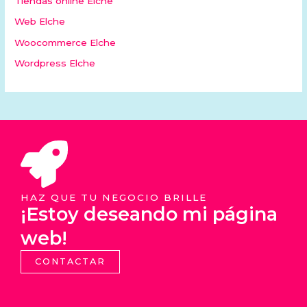
Tiendas online Elche
Web Elche
Woocommerce Elche
Wordpress Elche
HAZ QUE TU NEGOCIO BRILLE
¡Estoy deseando mi página
web!
CONTACTAR