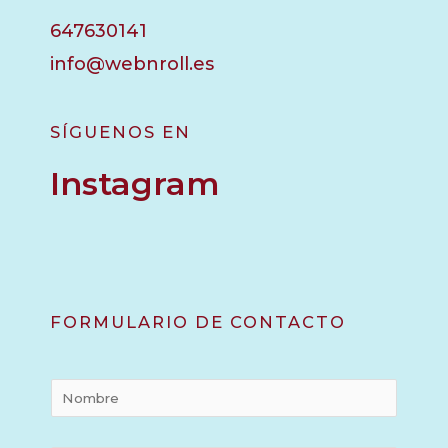
647630141
info@webnroll.es
SÍGUENOS EN
Instagram
FORMULARIO DE CONTACTO
N
o
m