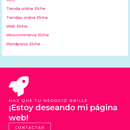
Tienda online Elche
Tiendas online Elche
Web Elche
Woocommerce Elche
Wordpress Elche
HAZ QUE TU NEGOCIO BRILLE
¡Estoy deseando mi página
web!
CONTACTAR