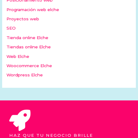
Posicionamiento web
Programación web elche
Proyectos web
SEO
Tienda online Elche
Tiendas online Elche
Web Elche
Woocommerce Elche
Wordpress Elche
HAZ QUE TU NEGOCIO BRILLE