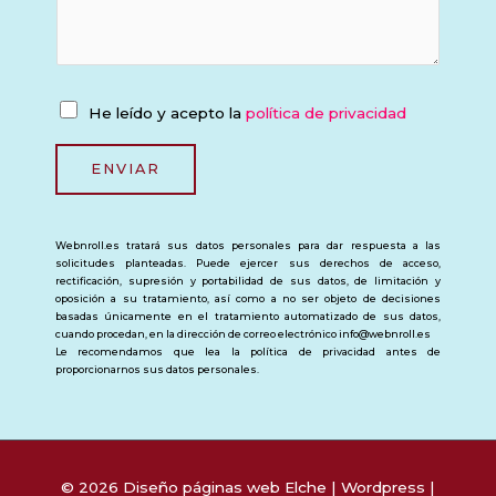
P
He leído y acepto la
política de privacidad
o
l
ENVIAR
í
t
Webnroll.es tratará sus datos personales para dar respuesta a las
i
solicitudes planteadas. Puede ejercer sus derechos de acceso,
c
rectificación, supresión y portabilidad de sus datos, de limitación y
oposición a su tratamiento, así como a no ser objeto de decisiones
a
basadas únicamente en el tratamiento automatizado de sus datos,
d
cuando procedan, en la dirección de correo electrónico info@webnroll.es
Le recomendamos que lea la política de privacidad antes de
e
proporcionarnos sus datos personales.
p
r
i
v
© 2026 Diseño páginas web Elche | Wordpress |